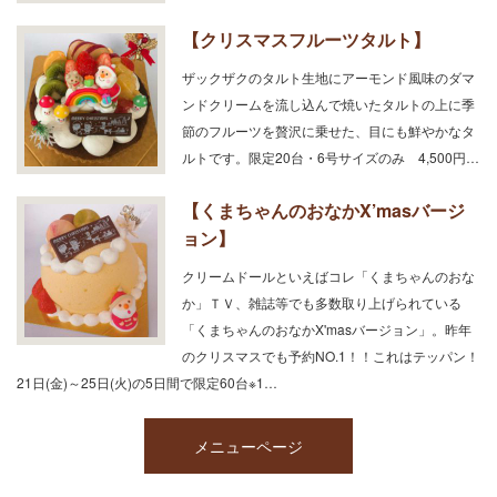
【クリスマスフルーツタルト】
ザックザクのタルト生地にアーモンド風味のダマ
ンドクリームを流し込んで焼いたタルトの上に季
節のフルーツを贅沢に乗せた、目にも鮮やかなタ
ルトです。限定20台・6号サイズのみ 4,500円…
【くまちゃんのおなかX’masバージ
ョン】
クリームドールといえばコレ「くまちゃんのおな
か」ＴＶ、雑誌等でも多数取り上げられている
「くまちゃんのおなかX'masバージョン」。昨年
のクリスマスでも予約NO.1！！これはテッパン！
21日(金)～25日(火)の5日間で限定60台※1…
メニューページ